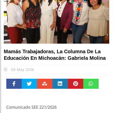
Mamás Trabajadoras, La Columna De La
Educación En Michoacán: Gabriela Molina
09 May 2026
Faceboo
Twitter
Stumble
linkedin
Pinteres
WhatsAp
k
t
pt
Comunicado SEE 221/2026