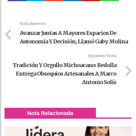
Faceboo
Twitter
Stumble
linkedin
Pinteres
WhatsAp
k
t
pt
Nota Anterior
Avanzar Juntas A Mayores Espacios De
Autonomía Y Decisión, Llamó Gaby Molina
Siguiente Nota
Tradición Y Orgullo Michoacano: Bedolla
Entrega Obsequios Artesanales A Marco
Antonio Solís
Nota Relacionada