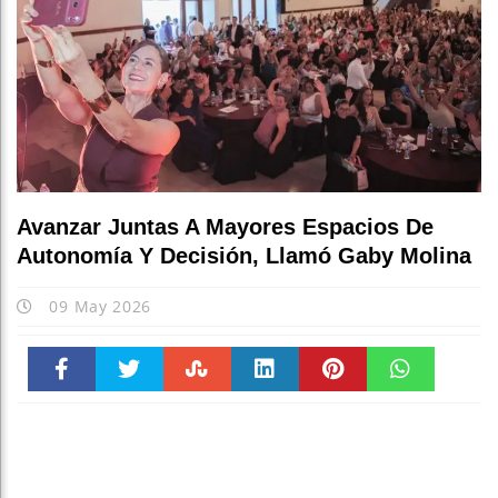
Avanzar Juntas A Mayores Espacios De
Autonomía Y Decisión, Llamó Gaby Molina
09 May 2026
Faceboo
Twitter
Stumble
linkedin
Pinteres
WhatsAp
k
t
pt