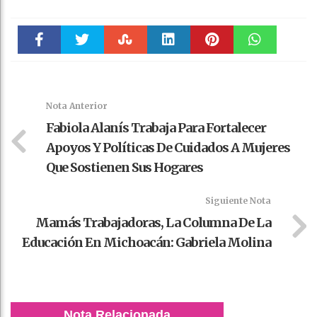
Faceboo
Twitter
Stumble
linkedin
Pinteres
WhatsAp
k
t
pt
Nota Anterior
Fabiola Alanís Trabaja Para Fortalecer
Apoyos Y Políticas De Cuidados A Mujeres
Que Sostienen Sus Hogares
Siguiente Nota
Mamás Trabajadoras, La Columna De La
Educación En Michoacán: Gabriela Molina
Nota Relacionada