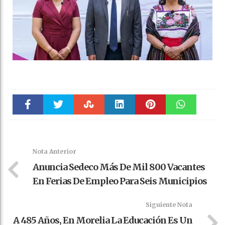
Faceboo
Twitter
Stumble
linkedin
Pinteres
WhatsAp
k
t
pt
Nota Anterior
Anuncia Sedeco Más De Mil 800 Vacantes
En Ferias De Empleo Para Seis Municipios
Siguiente Nota
A 485 Años, En Morelia La Educación Es Un