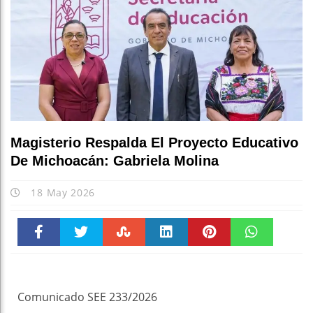
Magisterio Respalda El Proyecto Educativo
De Michoacán: Gabriela Molina
18 May 2026
Faceboo
Twitter
Stumble
linkedin
Pinteres
WhatsAp
k
t
pt
Comunicado SEE 233/2026