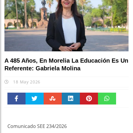
A 485 Años, En Morelia La Educación Es Un
Referente: Gabriela Molina
18 May 2026
Faceboo
Twitter
Stumble
linkedin
Pinteres
WhatsAp
k
t
pt
Comunicado SEE 234/2026