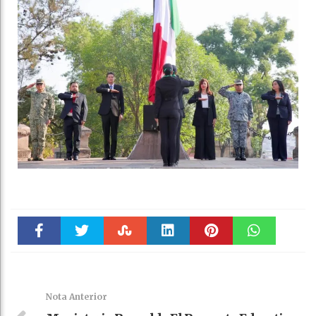
Faceboo
Twitter
Stumble
linkedin
Pinteres
WhatsAp
k
t
pt
Nota Anterior