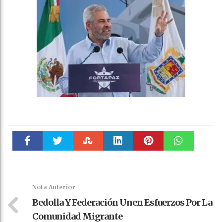
Faceboo
Twitter
Stumble
linkedin
Pinteres
WhatsAp
k
t
pt
Nota Anterior
Bedolla Y Federación Unen Esfuerzos Por La
Comunidad Migrante