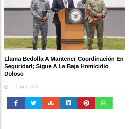
Llama Bedolla A Mantener Coordinación En
Seguridad; Sigue A La Baja Homicidio
Doloso
12 Ago 2025
Faceboo
Twitter
Stumble
linkedin
Pinteres
WhatsAp
k
t
pt