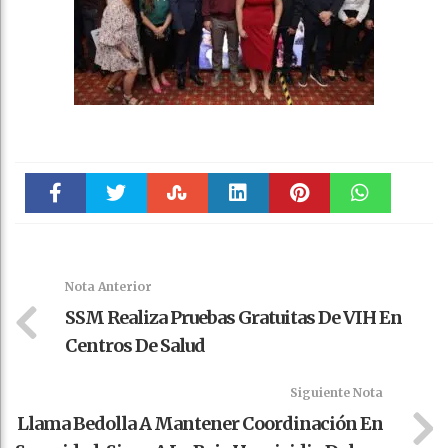
Faceboo
Twitter
Stumble
linkedin
Pinteres
WhatsAp
k
t
pt
Nota Anterior
SSM Realiza Pruebas Gratuitas De VIH En
Centros De Salud
Siguiente Nota
Llama Bedolla A Mantener Coordinación En