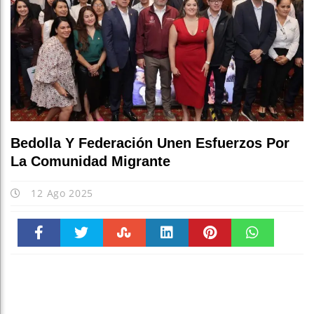
Bedolla Y Federación Unen Esfuerzos Por
La Comunidad Migrante
12 Ago 2025
Faceboo
Twitter
Stumble
linkedin
Pinteres
WhatsAp
k
t
pt