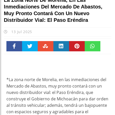
La Zona Norte De Morelia, En Las
Inmediaciones Del Mercado De Abastos,
Muy Pronto Contará Con Un Nuevo
Distribuidor Vial: El Paso Eréndira
13 Jul 2025
Faceboo
Twitter
Stumble
linkedin
Pinteres
WhatsAp
k
t
pt
*La zona norte de Morelia, en las inmediaciones del
Mercado de Abastos, muy pronto contará con un
nuevo distribuidor vial: el Paso Eréndira, que
construye el Gobierno de Michoacán para dar orden
al tránsito vehicular; además, tendrá un bajopuente
con espacios seguros y agradables para el