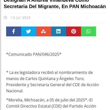
Designan A Andrea Villanueva Como
Secretaria Del Migrante, En PAN Michoacán
13 Jul 2025
Faceboo
Twitter
Stumble
linkedin
Pinteres
WhatsAp
k
t
pt
*Comunicado PAN/046/2025*
* La ex legisladora recibió el nombramiento de
manos de Carlos Quintana y Ángeles Toro,
Presidente y Secretaria General del CDE de Acción
Nacional.
*Morelia, Michoacán, a 05 de julio del 2025*.-El
Comité Directivo Estatal (CDE) del Partido Acción