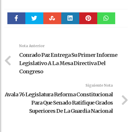
Faceboo
Twitter
Stumble
linkedin
Pinteres
WhatsAp
k
t
pt
Nota Anterior
Conrado Paz Entrega Su Primer Informe
Legislativo A La Mesa Directiva Del
Congreso
Siguiente Nota
Avala 76 Legislatura Reforma Constitucional
Para Que Senado Ratifique Grados
Superiores De La Guardia Nacional