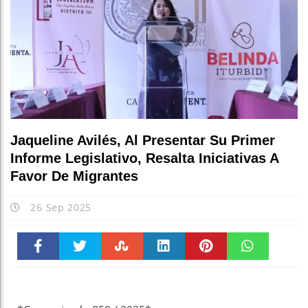
Jaqueline Avilés, Al Presentar Su Primer
Informe Legislativo, Resalta Iniciativas A
Favor De Migrantes
26 Sep 2025
Faceboo
Twitter
Stumble
linkedin
Pinteres
WhatsAp
k
t
pt