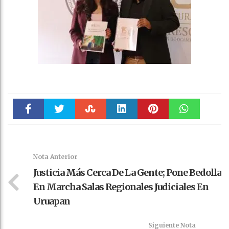
Faceboo
Twitter
Stumble
linkedin
Pinteres
WhatsAp
k
t
pt
Nota Anterior
Justicia Más Cerca De La Gente; Pone Bedolla
En Marcha Salas Regionales Judiciales En
Uruapan
Siguiente Nota