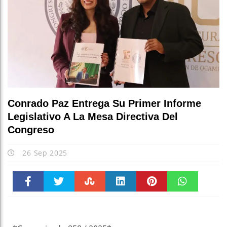
Conrado Paz Entrega Su Primer Informe
Legislativo A La Mesa Directiva Del
Congreso
26 Sep 2025
Faceboo
Twitter
Stumble
linkedin
Pinteres
WhatsAp
k
t
pt