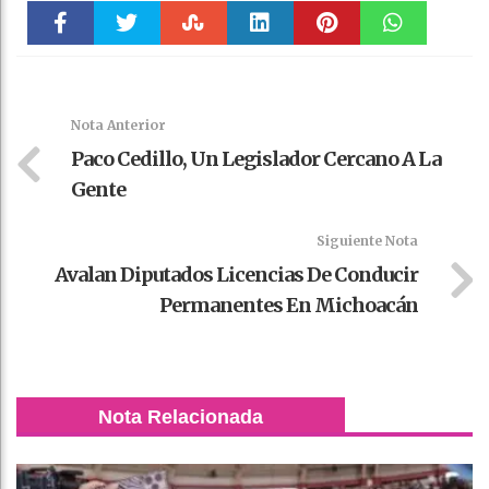
Faceboo
Twitter
Stumble
linkedin
Pinteres
WhatsAp
k
t
pt
Nota Anterior
Paco Cedillo, Un Legislador Cercano A La
Gente
Siguiente Nota
Avalan Diputados Licencias De Conducir
Permanentes En Michoacán
Nota Relacionada