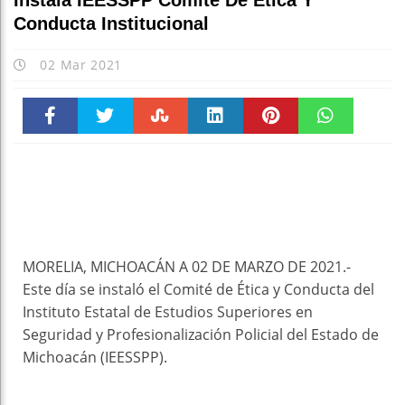
Instala IEESSPP Comité De Ética Y
Conducta Institucional
02 Mar 2021
Faceboo
Twitter
Stumble
linkedin
Pinteres
WhatsAp
k
t
pt
MORELIA, MICHOACÁN A 02 DE MARZO DE 2021.-
Este día se instaló el Comité de Ética y Conducta del
Instituto Estatal de Estudios Superiores en
Seguridad y Profesionalización Policial del Estado de
Michoacán (IEESSPP).