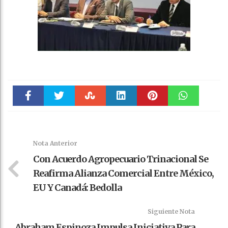
Faceboo
Twitter
Stumble
linkedin
Pinteres
WhatsAp
k
t
pt
Nota Anterior
Con Acuerdo Agropecuario Trinacional Se
Reafirma Alianza Comercial Entre México,
EU Y Canadá: Bedolla
Siguiente Nota
Abraham Espinoza Impulsa Iniciativa Para