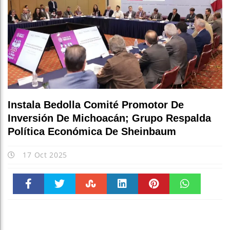
Instala Bedolla Comité Promotor De
Inversión De Michoacán; Grupo Respalda
Política Económica De Sheinbaum
17 Oct 2025
Faceboo
Twitter
Stumble
linkedin
Pinteres
WhatsAp
k
t
pt