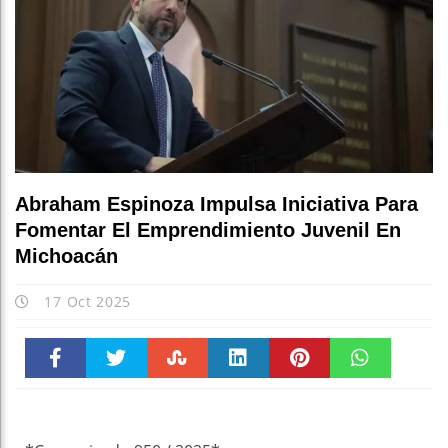
Abraham Espinoza Impulsa Iniciativa Para
Fomentar El Emprendimiento Juvenil En
Michoacán
17 Oct 2025
Faceboo
Twitter
Stumble
linkedin
Pinteres
WhatsAp
k
t
pt