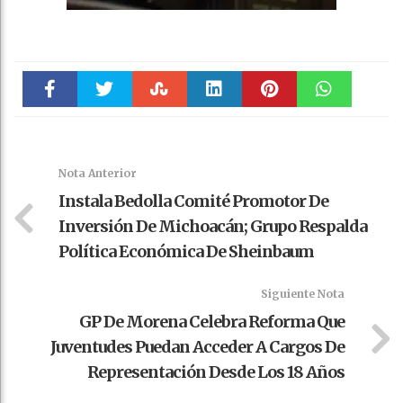
Faceboo
Twitter
Stumble
linkedin
Pinteres
WhatsAp
k
t
pt
Nota Anterior
Instala Bedolla Comité Promotor De
Inversión De Michoacán; Grupo Respalda
Política Económica De Sheinbaum
Siguiente Nota
GP De Morena Celebra Reforma Que
Juventudes Puedan Acceder A Cargos De
Representación Desde Los 18 Años