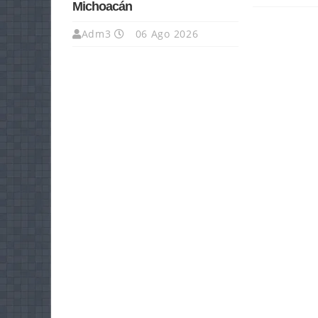
Michoacán
Adm3
06 Ago 2026