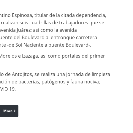
tino Espinosa, titular de la citada dependencia,
realizan seis cuadrillas de trabajadores que se
venida Juárez; así como la avenida
uente del Boulevard al entronque carretera
ente -de Sol Naciente a puente Boulevard-.
 Morelos e Izazaga, así como portales del primer
o de Antojitos, se realiza una jornada de limpieza
eración de bacterias, patógenos y fauna nociva;
VID 19.
More
linkedin
Pinterest