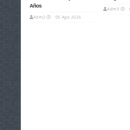
Años
Adm3
Adm2
05 Ago 2026