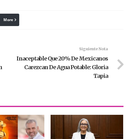
More
linkedin
Pinterest
Siguiente Nota
Inaceptable Que 20% De Mexicanos
n
Carezcan De Agua Potable: Gloria
Tapia