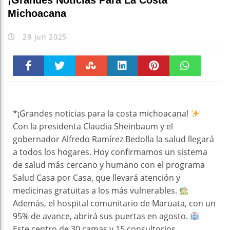
¡Grandes Noticias Para La Costa
Michoacana
28 Jun 2025
Faceboo
Twitter
Stumble
linkedin
Pinteres
WhatsAp
k
t
pt
*¡Grandes noticias para la costa michoacana!
Con la presidenta Claudia Sheinbaum y el
gobernador Alfredo Ramírez Bedolla la salud llegará
a todos los hogares. Hoy confirmamos un sistema
de salud más cercano y humano con el programa
Salud Casa por Casa, que llevará atención y
medicinas gratuitas a los más vulnerables.
Además, el hospital comunitario de Maruata, con un
95% de avance, abrirá sus puertas en agosto.
Este centro de 30 camas y 15 consultorios