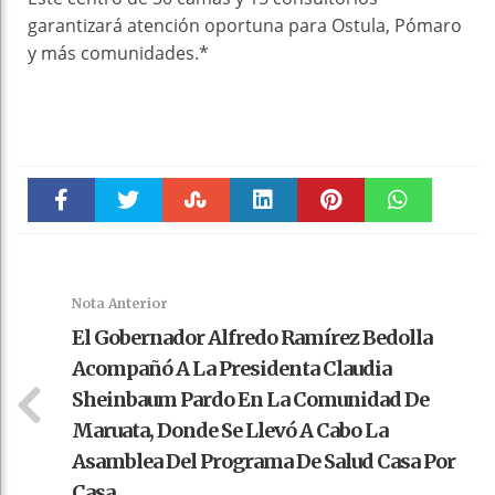
garantizará atención oportuna para Ostula, Pómaro
y más comunidades.*
Faceboo
Twitter
Stumble
linkedin
Pinteres
WhatsAp
k
t
pt
Nota Anterior
El Gobernador Alfredo Ramírez Bedolla
Acompañó A La Presidenta Claudia
Sheinbaum Pardo En La Comunidad De
Maruata, Donde Se Llevó A Cabo La
Asamblea Del Programa De Salud Casa Por
Casa