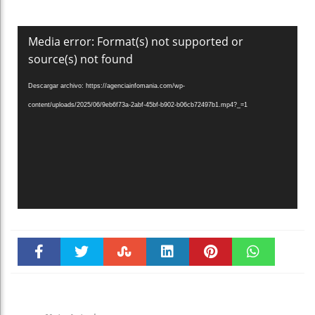
Reproductor
Media error: Format(s) not supported or
de
source(s) not found
vídeo
Descargar archivo: https://agenciainfomania.com/wp-
content/uploads/2025/06/9eb6f73a-2abf-45bf-b902-b06cb72497b1.mp4?_=1
Faceboo
Twitter
Stumble
linkedin
Pinteres
WhatsAp
k
t
pt