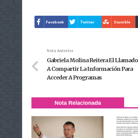
Facebook
Twitter
Stumble
Nota Anterior
Gabriela Molina Reitera El Llamado
A Compartir La Información Para
Acceder A Programas
Nota Relacionada