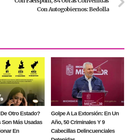
Con Faeispum, 84 Obras Convenidas
Con Autogobiernos: Bedolla
 De Otro Estado?
Golpe A La Extorsión: En Un
s Son Más Usadas
Año, 50 Criminales Y 9
ionar En
Cabecillas Delincuenciales
Detenidas