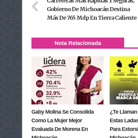
Carreteras Más Rápidas Y Seguras;
Gobierno De Michoacán Destina
Más De 765 Mdp En Tierra Caliente
Nota Relacionada
Gaby Molina Se Consolida
¿Te Llaman
Como La Mujer Mejor
Estas Lada
Evaluada De Morena En
Para Extors
Michoacán
Michoacán