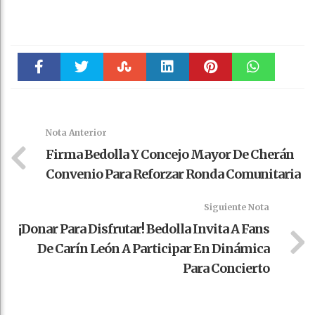
Faceboo
Twitter
Stumble
linkedin
Pinteres
WhatsAp
k
t
pt
Nota Anterior
Firma Bedolla Y Concejo Mayor De Cherán
Convenio Para Reforzar Ronda Comunitaria
Siguiente Nota
¡Donar Para Disfrutar! Bedolla Invita A Fans
De Carín León A Participar En Dinámica
Para Concierto