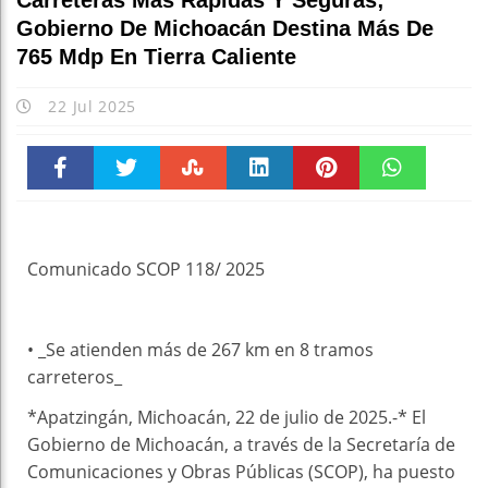
Carreteras Más Rápidas Y Seguras;
Gobierno De Michoacán Destina Más De
765 Mdp En Tierra Caliente
22 Jul 2025
Faceboo
Twitter
Stumble
linkedin
Pinteres
WhatsAp
k
t
pt
Comunicado SCOP 118/ 2025
• _Se atienden más de 267 km en 8 tramos
carreteros_
*Apatzingán, Michoacán, 22 de julio de 2025.-* El
Gobierno de Michoacán, a través de la Secretaría de
Comunicaciones y Obras Públicas (SCOP), ha puesto