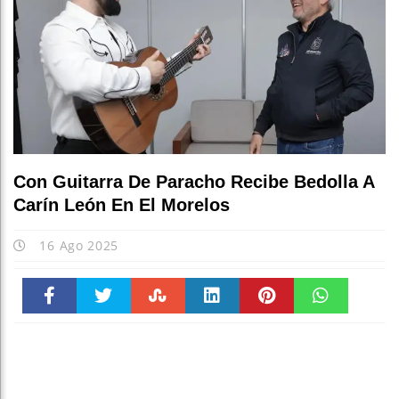
Con Guitarra De Paracho Recibe Bedolla A
Carín León En El Morelos
16 Ago 2025
Faceboo
Twitter
Stumble
linkedin
Pinteres
WhatsAp
k
t
pt