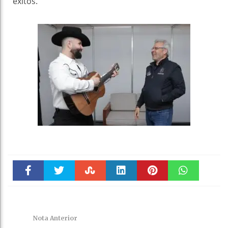
éxitos.
Faceboo
Twitter
Stumble
linkedin
Pinteres
WhatsAp
k
t
pt
Nota Anterior