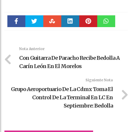
Faceboo
Twitter
Stumble
linkedin
Pinteres
WhatsAp
k
t
pt
Nota Anterior
Con Guitarra De Paracho Recibe Bedolla A
Carín León En El Morelos
Siguiente Nota
Grupo Aeroportuario De La Cdmx Toma El
Control De La Terminal En LC En
Septiembre: Bedolla