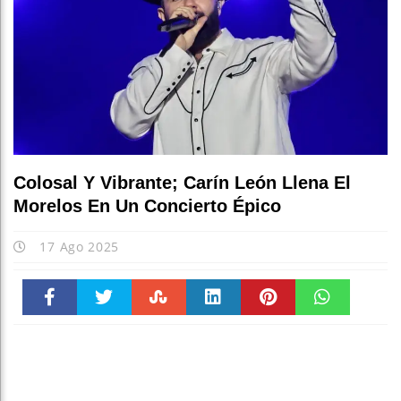
Colosal Y Vibrante; Carín León Llena El
Morelos En Un Concierto Épico
17 Ago 2025
Faceboo
Twitter
Stumble
linkedin
Pinteres
WhatsAp
k
t
pt