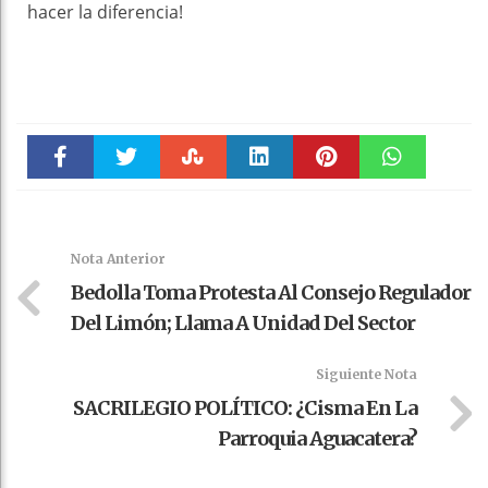
hacer la diferencia!
Faceboo
Twitter
Stumble
linkedin
Pinteres
WhatsAp
k
t
pt
Nota Anterior
Bedolla Toma Protesta Al Consejo Regulador
Del Limón; Llama A Unidad Del Sector
Siguiente Nota
SACRILEGIO POLÍTICO: ¿Cisma En La
Parroquia Aguacatera?