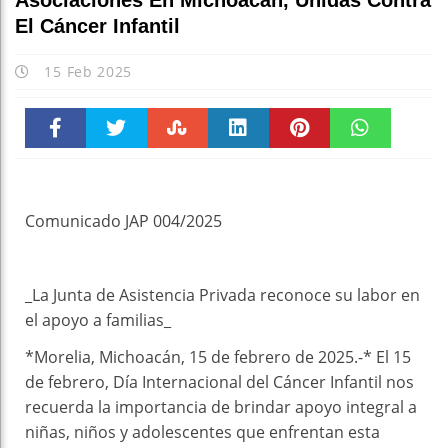
Asociaciones En Michoacán, Unidas Contra
El Cáncer Infantil
15 Feb 2025
Faceboo
Twitter
Stumble
linkedin
Pinteres
WhatsAp
k
t
pt
Comunicado JAP 004/2025
_La Junta de Asistencia Privada reconoce su labor en
el apoyo a familias_
*Morelia, Michoacán, 15 de febrero de 2025.-* El 15
de febrero, Día Internacional del Cáncer Infantil nos
recuerda la importancia de brindar apoyo integral a
niñas, niños y adolescentes que enfrentan esta