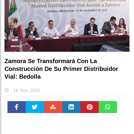
Zamora Se Transformará Con La
Construcción De Su Primer Distribuidor
Vial: Bedolla
28 Nov 2025
Faceboo
Twitter
Stumble
linkedin
Pinteres
WhatsAp
k
t
pt