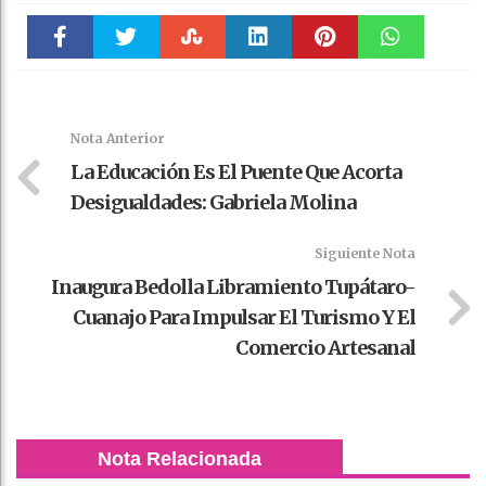
Faceboo
Twitter
Stumble
linkedin
Pinteres
WhatsAp
k
t
pt
Nota Anterior
La Educación Es El Puente Que Acorta
Desigualdades: Gabriela Molina
Siguiente Nota
Inaugura Bedolla Libramiento Tupátaro-
Cuanajo Para Impulsar El Turismo Y El
Comercio Artesanal
Nota Relacionada