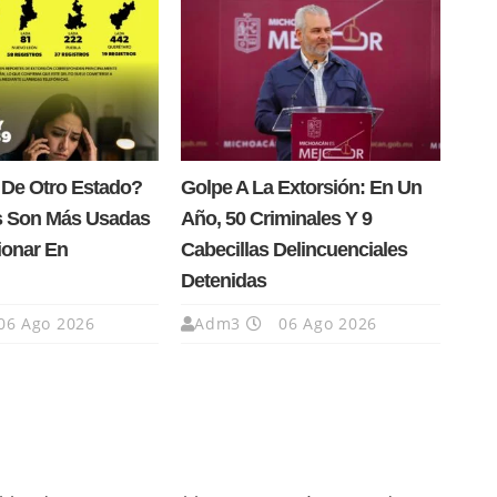
 De Otro Estado?
Golpe A La Extorsión: En Un
s Son Más Usadas
Año, 50 Criminales Y 9
ionar En
Cabecillas Delincuenciales
Detenidas
06 Ago 2026
Adm3
06 Ago 2026