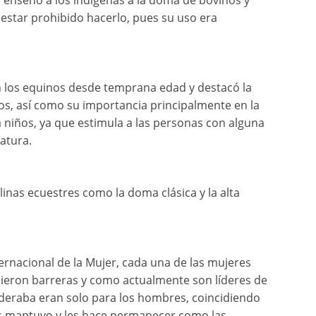
o enseñó a los indígenas a la doma de bovinos y
 estar prohibido hacerlo, pues su uso era
n los equinos desde temprana edad y destacó la
llos, así como su importancia principalmente en la
niños, ya que estimula a las personas con alguna
atura.
linas ecuestres como la doma clásica y la alta
ternacional de la Mujer, cada una de las mujeres
ieron barreras y como actualmente son líderes de
sideraba eran solo para los hombres, coincidiendo
las mantuvo y les hace permanecer como las