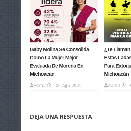
Gaby Molina Se Consolida
¿Te Llaman
Como La Mujer Mejor
Estas Lada
Evaluada De Morena En
Para Extors
Michoacán
Michoacán
Adm3
06 Ago 2026
Adm3
DEJA UNA RESPUESTA