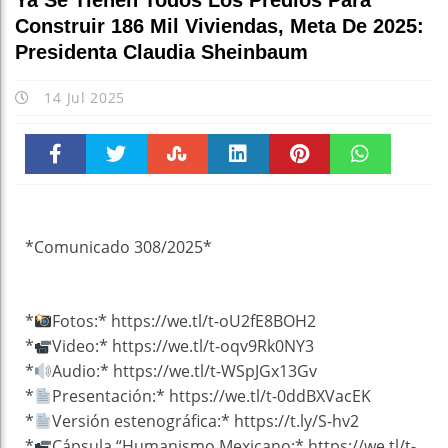
Ya Se Tienen Todos Los Predios Para
Construir 186 Mil Viviendas, Meta De 2025:
Presidenta Claudia Sheinbaum
14 Jul 2025
Faceboo
Twitter
Stumble
linkedin
Pinteres
WhatsAp
k
t
pt
*Comunicado 308/2025*
*
Fotos:* https://we.tl/t-oU2fE8BOH2
*
Video:* https://we.tl/t-oqv9Rk0NY3
*
Audio:* https://we.tl/t-WSpJGx13Gv
*
Presentación:* https://we.tl/t-0ddBXVacEK
*
Versión estenográfica:* https://t.ly/S-hv2
*
Cápsula “Humanismo Mexicano:* https://we.tl/t-