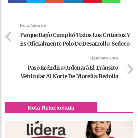
Faceboo
Twitter
Stumble
linkedin
Pinteres
WhatsAp
k
t
pt
Nota Anterior
Parque Bajío Cumplió Todos Los Criterios Y
Es Oficialmente Polo De Desarrollo: Sedeco
Siguiente Nota
Paso Eréndira Ordenará El Tránsito
Vehicular Al Norte De Morelia: Bedolla
Nota Relacionada