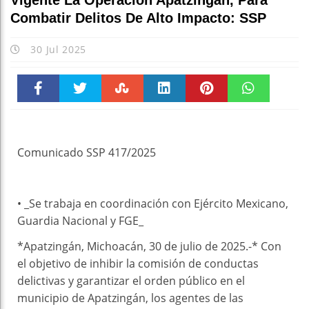
Vigente La Operación Apatzingán, Para
Combatir Delitos De Alto Impacto: SSP
30 Jul 2025
Faceboo
Twitter
Stumble
linkedin
Pinteres
WhatsAp
k
t
pt
Comunicado SSP 417/2025
• _Se trabaja en coordinación con Ejército Mexicano,
Guardia Nacional y FGE_
*Apatzingán, Michoacán, 30 de julio de 2025.-* Con
el objetivo de inhibir la comisión de conductas
delictivas y garantizar el orden público en el
municipio de Apatzingán, los agentes de las