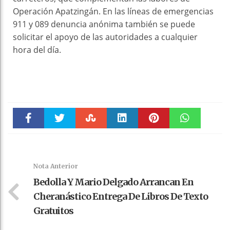
Operación Apatzingán. En las líneas de emergencias
911 y 089 denuncia anónima también se puede
solicitar el apoyo de las autoridades a cualquier
hora del día.
Faceboo
Twitter
Stumble
linkedin
Pinteres
WhatsAp
k
t
pt
Nota Anterior
Bedolla Y Mario Delgado Arrancan En
Cheranástico Entrega De Libros De Texto
Gratuitos