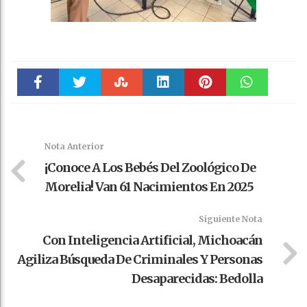
Faceboo
Twitter
Stumble
linkedin
Pinteres
WhatsAp
k
t
pt
Nota Anterior
¡Conoce A Los Bebés Del Zoológico De
Morelia! Van 61 Nacimientos En 2025
Siguiente Nota
Con Inteligencia Artificial, Michoacán
Agiliza Búsqueda De Criminales Y Personas
Desaparecidas: Bedolla