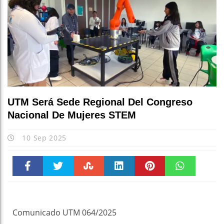
UTM Será Sede Regional Del Congreso
Nacional De Mujeres STEM
10 Sep 2025
Faceboo
Twitter
Stumble
linkedin
Pinteres
WhatsAp
k
t
pt
Comunicado UTM 064/2025