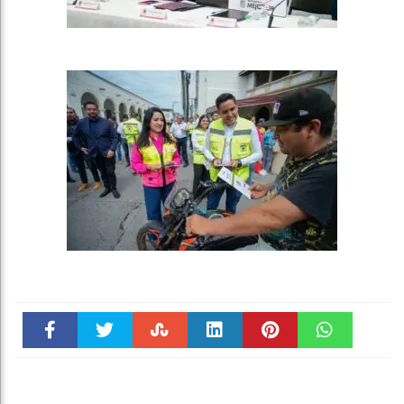
Faceboo
Twitter
Stumble
linkedin
Pinteres
WhatsAp