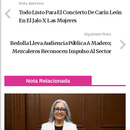
k
t
pt
Nota Anterior
Todo Listo Para El Concierto De Carín León
En El Jalo X Las Mujeres
Siguiente Nota
Bedolla Lleva Audiencia Pública A Madero;
Mezcaleros Reconocen Impulso Al Sector
Nota Relacionada