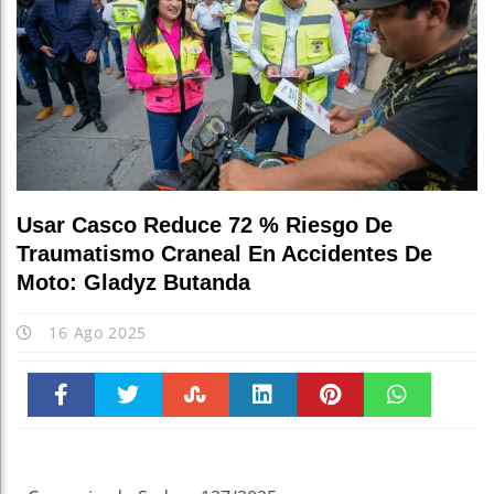
Usar Casco Reduce 72 % Riesgo De
Traumatismo Craneal En Accidentes De
Moto: Gladyz Butanda
16 Ago 2025
Faceboo
Twitter
Stumble
linkedin
Pinteres
WhatsAp
k
t
pt