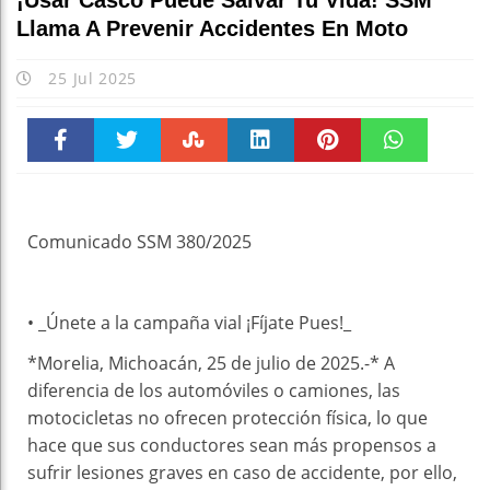
¡Usar Casco Puede Salvar Tu Vida! SSM
Llama A Prevenir Accidentes En Moto
25 Jul 2025
Faceboo
Twitter
Stumble
linkedin
Pinteres
WhatsAp
k
t
pt
Comunicado SSM 380/2025
• _Únete a la campaña vial ¡Fíjate Pues!_
*Morelia, Michoacán, 25 de julio de 2025.-* A
diferencia de los automóviles o camiones, las
motocicletas no ofrecen protección física, lo que
hace que sus conductores sean más propensos a
sufrir lesiones graves en caso de accidente, por ello,