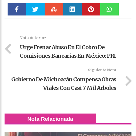
Faceboo
Twitter
Stumble
linkedin
Pinteres
WhatsAp
k
t
pt
Nota Anterior
Urge Frenar Abuso En El Cobro De
Comisiones Bancarias En México: PRI
Siguiente Nota
Gobierno De Michoacán Compensa Obras
Viales Con Casi 7 Mil Árboles
Nota Relacionada