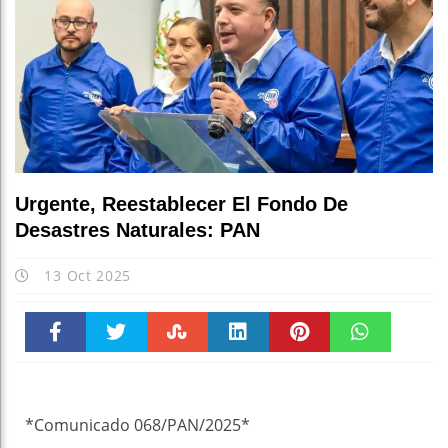
Urgente, Reestablecer El Fondo De
Desastres Naturales: PAN
13 Oct 2025
Faceboo
Twitter
Stumble
linkedin
Pinteres
WhatsAp
k
t
pt
*Comunicado 068/PAN/2025*