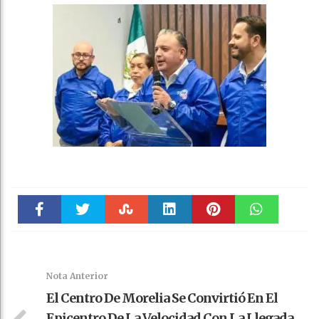
Faceboo
Twitter
Stumble
linkedin
Pinteres
WhatsAp
k
t
pt
Nota Anterior
El Centro De Morelia Se Convirtió En El
Epicentro De La Velocidad Con La Llegada