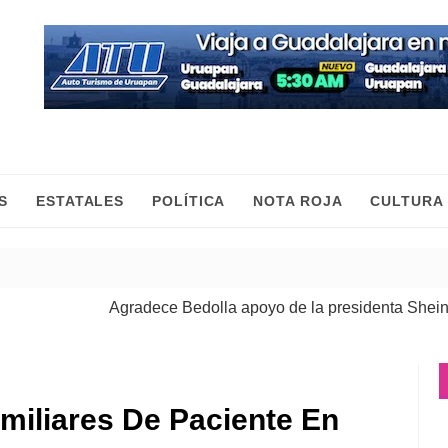
S
ESTATALES
POLÍTICA
NOTA ROJA
CULTURA
Agradece Bedolla apoyo de la presidenta Sheinbaum 
Las mujeres construimos la paz con trabajo y desde el 
miliares De Paciente En