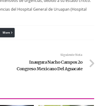
ntensivos de urgencias, debido a su estado crítico.
encias del Hospital General de Uruapan (Hospital
More
linkedin
Pinterest
Siguiente Nota
Inaugura Nacho Campos 2o
Congreso Mexicano Del Aguacate