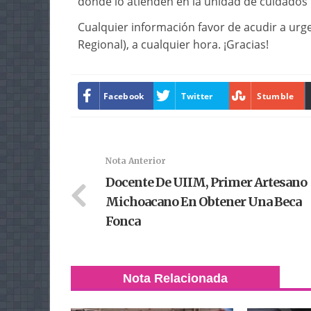
donde lo atienden en la unidad de cuidados i
Cualquier información favor de acudir a urg
Regional), a cualquier hora. ¡Gracias!
Facebook
Twitter
Stumble
Nota Anterior
Docente De UIIM, Primer Artesano
Michoacano En Obtener Una Beca
Fonca
Nota Relacionada