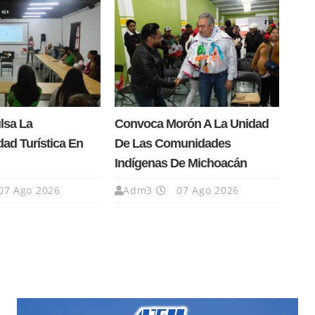
lsa La
Convoca Morón A La Unidad
dad Turística En
De Las Comunidades
Indígenas De Michoacán
07 Ago 2026
Adm3
07 Ago 2026