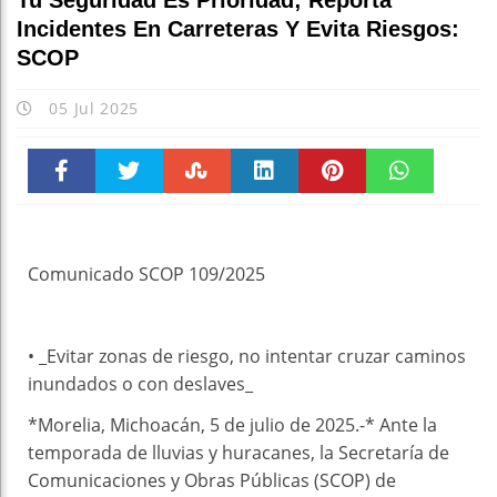
Tu Seguridad Es Prioridad; Reporta
Incidentes En Carreteras Y Evita Riesgos:
SCOP
05 Jul 2025
Faceboo
Twitter
Stumble
linkedin
Pinteres
WhatsAp
k
t
pt
Comunicado SCOP 109/2025
• _Evitar zonas de riesgo, no intentar cruzar caminos
inundados o con deslaves_
*Morelia, Michoacán, 5 de julio de 2025.-* Ante la
temporada de lluvias y huracanes, la Secretaría de
Comunicaciones y Obras Públicas (SCOP) de