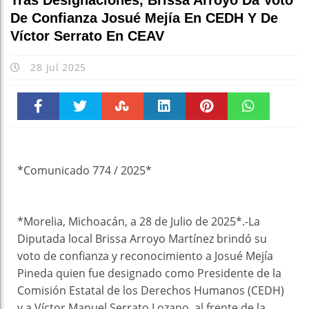
Tras Designaciones, Brissa Arroyo Da Voto
De Confianza Josué Mejía En CEDH Y De
Víctor Serrato En CEAV
28 Jul 2025
Faceboo
Twitter
Stumble
linkedin
Pinteres
WhatsAp
k
t
pt
*Comunicado 774 / 2025*
*Morelia, Michoacán, a 28 de Julio de 2025*.-La
Diputada local Brissa Arroyo Martínez brindó su
voto de confianza y reconocimiento a Josué Mejía
Pineda quien fue designado como Presidente de la
Comisión Estatal de los Derechos Humanos (CEDH)
y a Víctor Manuel Serrato Lozano, al frente de la