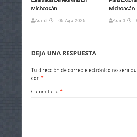
Evaluada De Morena En
Para Extors
Michoacán
Michoacán
Adm3
06 Ago 2026
Adm3
DEJA UNA RESPUESTA
Tu dirección de correo electrónico no será pu
con
*
Comentario
*