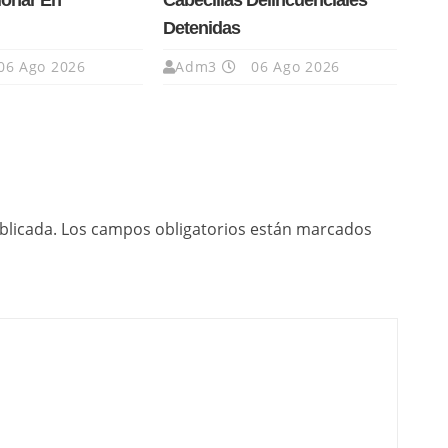
ionar En
Cabecillas Delincuenciales
Detenidas
06 Ago 2026
Adm3
06 Ago 2026
blicada.
Los campos obligatorios están marcados