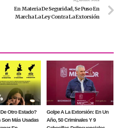
En Materia De Seguridad, Se Puso En
Marcha La Ley Contra La Extorsión
 De Otro Estado?
Golpe A La Extorsión: En Un
s Son Más Usadas
Año, 50 Criminales Y 9