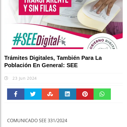
Trámites Digitales, También Para La
Población En General: SEE
23 Jun 2024
Faceboo
Twitter
Stumble
linkedin
Pinteres
WhatsAp
k
t
pt
COMUNICADO SEE 331/2024