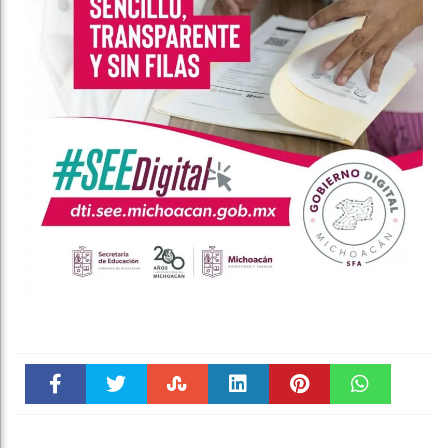
Faceboo
Twitter
Stumble
linkedin
Pinteres
WhatsAp