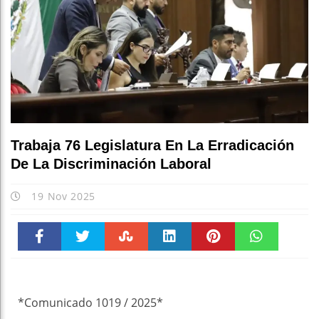
Trabaja 76 Legislatura En La Erradicación
De La Discriminación Laboral
19 Nov 2025
Faceboo
Twitter
Stumble
linkedin
Pinteres
WhatsAp
k
t
pt
*Comunicado 1019 / 2025*