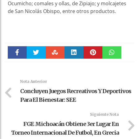
Ocumicho; comales y ollas, de Zipiajo; y molcajetes
de San Nicolás Obispo, entre otros productos.
Faceboo
Twitter
Stumble
linkedin
Pinteres
WhatsAp
k
t
pt
Nota Anterior
Concluyen Juegos Recreativos Y Deportivos
Para El Bienestar: SEE
Siguiente Nota
FGE Michoacán Obtiene 3er Lugar En
Torneo Internacional De Futbol, En Grecia