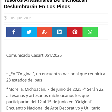
Tesoros Artesanales De Michoacán
Deslumbrarán En Los Pinos
09 Jun 2025
Faceboo
Twitter
Stumble
linkedin
Pinteres
WhatsAp
k
t
pt
Comunicado Casart 051/2025
• _En “Original”, un encuentro nacional que reunirá a
28 estados del país_
*Morelia, Michoacán, 7 de junio de 2025.-* Serán 22
artesanas y artesanos michoacanos los que
participarán del 12 al 15 de junio en “Original”
Encuentro Nacional de Arte Decorativo y Utilitario