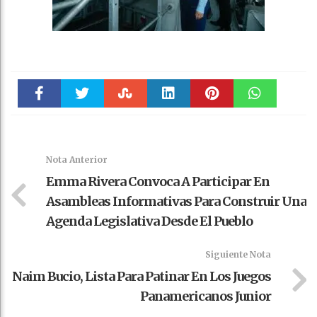
Faceboo
Twitter
Stumble
linkedin
Pinteres
WhatsAp
k
t
pt
Nota Anterior
Emma Rivera Convoca A Participar En
Asambleas Informativas Para Construir Una
Agenda Legislativa Desde El Pueblo
Siguiente Nota
Naim Bucio, Lista Para Patinar En Los Juegos
Panamericanos Junior