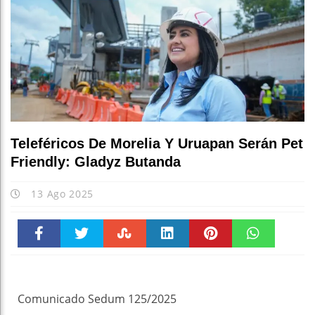
Teleféricos De Morelia Y Uruapan Serán Pet
Friendly: Gladyz Butanda
13 Ago 2025
Faceboo
Twitter
Stumble
linkedin
Pinteres
WhatsAp
k
t
pt
Comunicado Sedum 125/2025