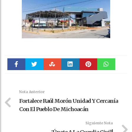
Faceboo
Twitter
Stumble
linkedin
Pinteres
WhatsAp
k
t
pt
Nota Anterior
Fortalece Raúl Morón Unidad Y Cercanía
Con El Pueblo De Michoacán
Siguiente Nota