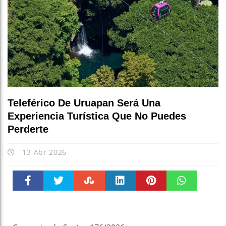
Teleférico De Uruapan Será Una
Experiencia Turística Que No Puedes
Perderte
13 Abr 2026
Faceboo
Twitter
Stumble
linkedin
Pinteres
WhatsAp
k
t
pt