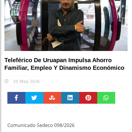
Teleférico De Uruapan Impulsa Ahorro
Familiar, Empleo Y Dinamismo Económico
20 May 2026
Faceboo
Twitter
Stumble
linkedin
Pinteres
WhatsAp
k
t
pt
Comunicado Sedeco 098/2026