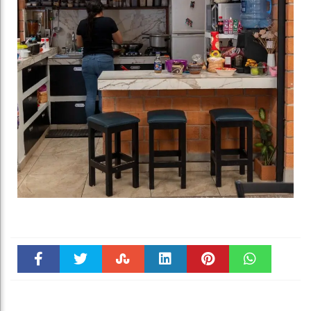
Faceboo
Twitter
Stumble
linkedin
Pinteres
WhatsAp