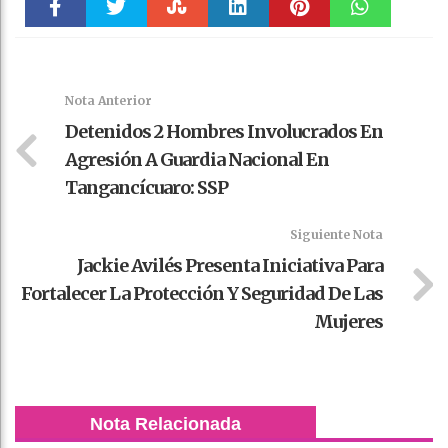
Faceboo
Twitter
Stumble
linkedin
Pinteres
WhatsAp
k
t
pt
Nota Anterior
Detenidos 2 Hombres Involucrados En
Agresión A Guardia Nacional En
Tangancícuaro: SSP
Siguiente Nota
Jackie Avilés Presenta Iniciativa Para
Fortalecer La Protección Y Seguridad De Las
Mujeres
Nota Relacionada