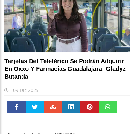
Tarjetas Del Teleférico Se Podrán Adquirir
En Oxxo Y Farmacias Guadalajara: Gladyz
Butanda
09 Dic 2025
Faceboo
Twitter
Stumble
linkedin
Pinteres
WhatsAp
k
t
pt