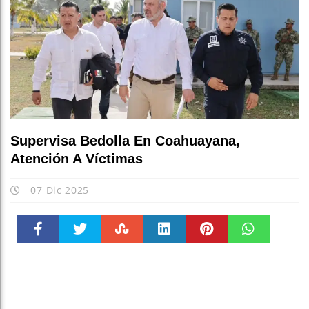
Supervisa Bedolla En Coahuayana,
Atención A Víctimas
07 Dic 2025
Faceboo
Twitter
Stumble
linkedin
Pinteres
WhatsAp
k
t
pt