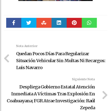
Faceboo
Twitter
Stumble
linkedin
Pinteres
WhatsAp
k
t
pt
Nota Anterior
Quedan Pocos Días Para Regularizar
Situación Vehicular Sin Multas Ni Recargos:
Luis Navarro
Siguiente Nota
Despliega Gobierno Estatal Atención
Inmediata A Víctimas Tras Explosión En
Coahuayana; FGR Atrae Investigación: Raúl
Zepeda