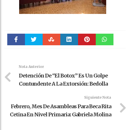
Faceboo
Twitter
Stumble
linkedin
Pinteres
WhatsAp
k
t
pt
Nota Anterior
Detención De “El Botox” Es Un Golpe
Contundente A La Extorsión: Bedolla
Siguiente Nota
Febrero, Mes De Asambleas Para Beca Rita
Cetina En Nivel Primaria: Gabriela Molina