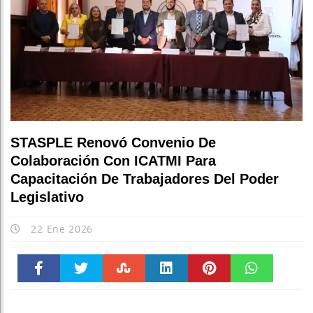
STASPLE Renovó Convenio De
Colaboración Con ICATMI Para
Capacitación De Trabajadores Del Poder
Legislativo
22 Ene 2026
Faceboo
Twitter
Stumble
linkedin
Pinteres
WhatsAp