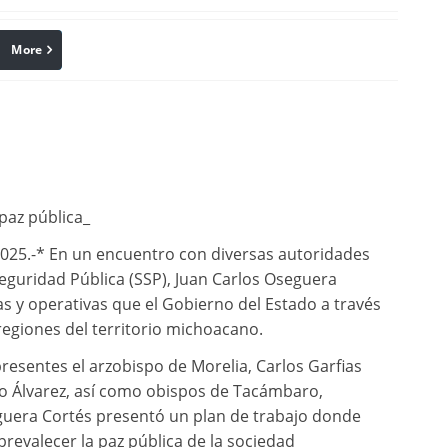
More
linkedin
Pinterest
 paz pública_
2025.-* En un encuentro con diversas autoridades
 Seguridad Pública (SSP), Juan Carlos Oseguera
as y operativas que el Gobierno del Estado a través
s regiones del territorio michoacano.
esentes el arzobispo de Morelia, Carlos Garfias
do Álvarez, así como obispos de Tacámbaro,
guera Cortés presentó un plan de trabajo donde
revalecer la paz pública de la sociedad