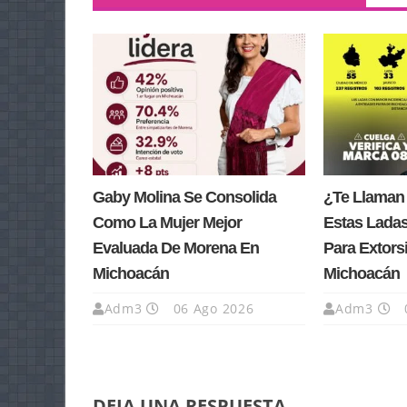
Gaby Molina Se Consolida
¿Te Llaman
Como La Mujer Mejor
Estas Lada
Evaluada De Morena En
Para Extors
Michoacán
Michoacán
Adm3
06 Ago 2026
Adm3
DEJA UNA RESPUESTA