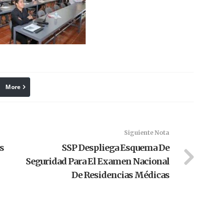
More
linkedin
Pinterest
Siguiente Nota
s
SSP Despliega Esquema De
Seguridad Para El Examen Nacional
De Residencias Médicas