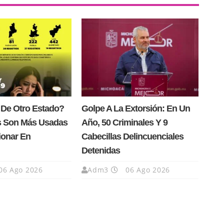
 De Otro Estado?
Golpe A La Extorsión: En Un
s Son Más Usadas
Año, 50 Criminales Y 9
ionar En
Cabecillas Delincuenciales
Detenidas
06 Ago 2026
Adm3
06 Ago 2026