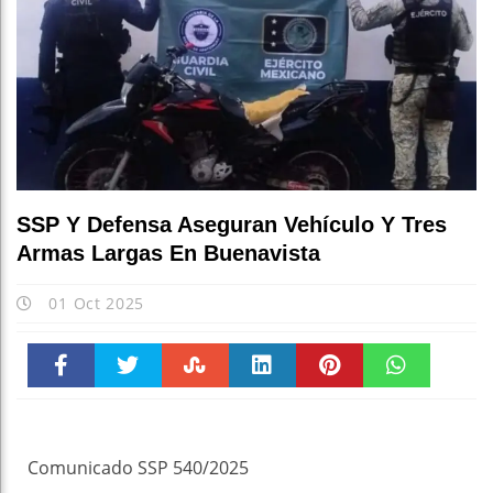
SSP Y Defensa Aseguran Vehículo Y Tres
Armas Largas En Buenavista
01 Oct 2025
Faceboo
Twitter
Stumble
linkedin
Pinteres
WhatsAp
k
t
pt
Comunicado SSP 540/2025