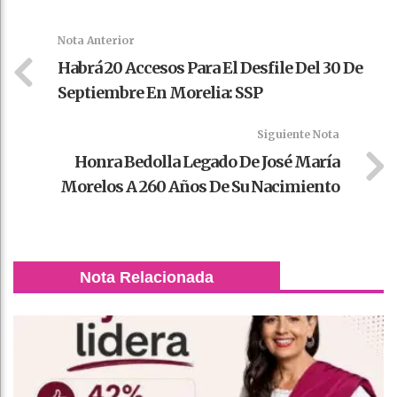
k
t
pt
Nota Anterior
Habrá 20 Accesos Para El Desfile Del 30 De
Septiembre En Morelia: SSP
Siguiente Nota
Honra Bedolla Legado De José María
Morelos A 260 Años De Su Nacimiento
Nota Relacionada