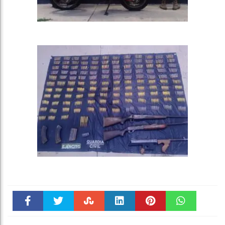
Faceboo
Twitter
Stumble
linkedin
Pinteres
WhatsAp