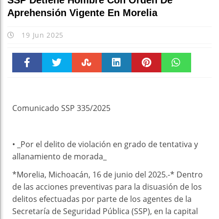
SSP Detiene Hombre Con Orden De
Aprehensión Vigente En Morelia
19 Jun 2025
Faceboo
Twitter
Stumble
linkedin
Pinteres
WhatsAp
k
t
pt
Comunicado SSP 335/2025
• _Por el delito de violación en grado de tentativa y
allanamiento de morada_
*Morelia, Michoacán, 16 de junio del 2025.-* Dentro
de las acciones preventivas para la disuasión de los
delitos efectuadas por parte de los agentes de la
Secretaría de Seguridad Pública (SSP), en la capital