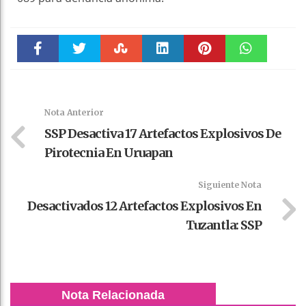
Faceboo
Twitter
Stumble
linkedin
Pinteres
WhatsAp
k
t
pt
Nota Anterior
SSP Desactiva 17 Artefactos Explosivos De
Pirotecnia En Uruapan
Siguiente Nota
Desactivados 12 Artefactos Explosivos En
Tuzantla: SSP
Nota Relacionada