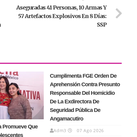
Aseguradas 41 Personas, 10 Armas Y
57 Artefactos Explosivos En 8 Días:
n
SSP
Cumplimenta FGE Orden De
Aprehensión Contra Presunto
Responsable Del Homicidio
De La Exdirectora De
Seguridad Pública De
Angamacutiro
a Promueve Que
Adm3
07 Ago 2026
olescentes