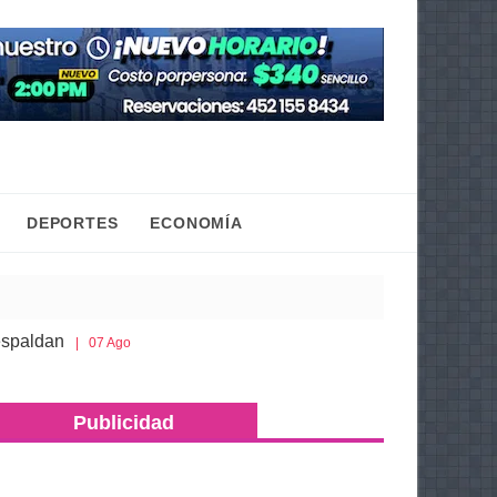
DEPORTES
ECONOMÍA
Gaby Molina promueve que niñas y adolescentes cons
Ago 2026
a más de 500 dosis de metanfetamina y máquinas tragamonedas v
Publicidad