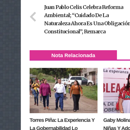
Juan Pablo Celis Celebra Reforma
Ambiental; “cuidado De La
Naturaleza Ahora Es Una Obligació
Constitucional”, Remarca
Nota Relacionada
Torres Piña: La Experiencia Y
Gaby Molin
La Gobernabilidad Lo
Niñas Y Ad