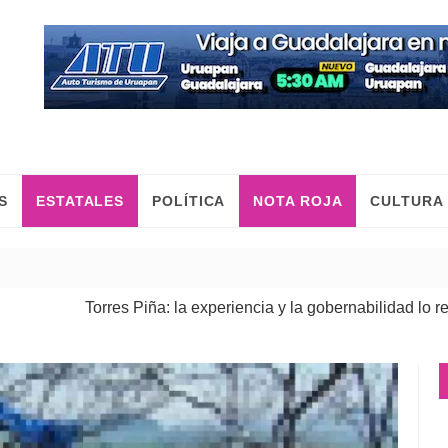
S
ESTATALES
POLÍTICA
NOTA ROJA
CULTURA
orres Piña: la experiencia y la gobernabilidad lo respaldan
| 07 
iscalía General ejecuta cateos en Morelia y Pátzcuaro; asegur