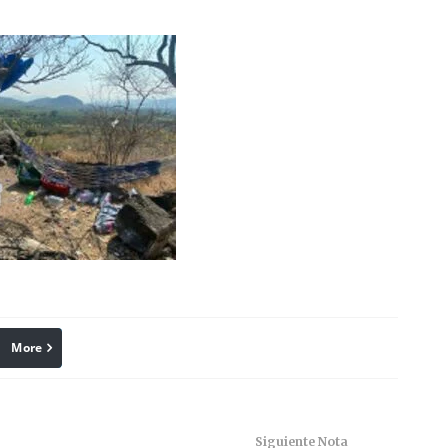
More
linkedin
Pinterest
Siguiente Nota