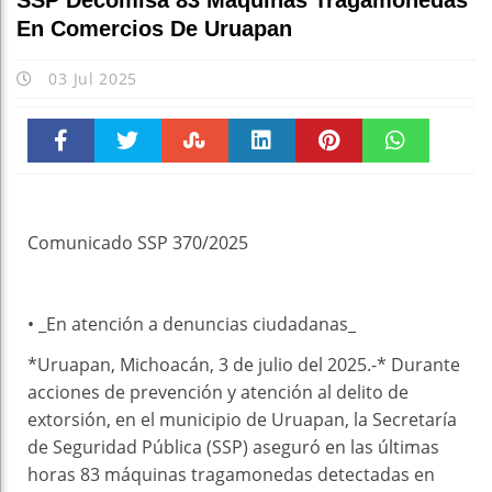
SSP Decomisa 83 Máquinas Tragamonedas
En Comercios De Uruapan
03 Jul 2025
Faceboo
Twitter
Stumble
linkedin
Pinteres
WhatsAp
k
t
pt
Comunicado SSP 370/2025
• _En atención a denuncias ciudadanas_
*Uruapan, Michoacán, 3 de julio del 2025.-* Durante
acciones de prevención y atención al delito de
extorsión, en el municipio de Uruapan, la Secretaría
de Seguridad Pública (SSP) aseguró en las últimas
horas 83 máquinas tragamonedas detectadas en